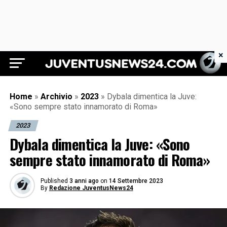
×
Juventus News 24
Home
»
Archivio
»
2023
»
Dybala dimentica la Juve:
«Sono sempre stato innamorato di Roma»
2023
Dybala dimentica la Juve: «Sono
sempre stato innamorato di Roma»
Published
3 anni ago
on
14 Settembre 2023
By
Redazione JuventusNews24