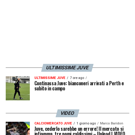
possibile e spero di godermela ancora per
un po
‘».
LA PLAYLIST DELLE NOSTRE TOP NEWS
ULTIMISSIME JUVE
ULTIMISSIME JUVE
7 ore ago
Continassa Juve: bianconeri arrivati a Perth e
subito in campo
VIDEO
CALCIOMERCATO JUVE
1 giorno ago
Marco Baridon
Juve, cederlo sarebbe un errore! Il mercato si
infiamma, tre nomi caldissimi – Upload | VIDEO