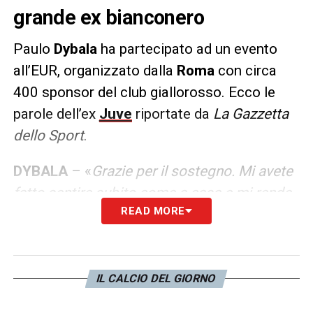
grande ex bianconero
Paulo
Dybala
ha partecipato ad un evento
all’EUR, organizzato dalla
Roma
con circa
400 sponsor del club giallorosso. Ecco le
parole dell’ex
Juve
riportate da
La Gazzetta
dello Sport
.
DYBALA
– «
Grazie per il sostegno. Mi avete
fatto sentire subito come a casa e mi rende
READ MORE
più facile rendere al meglio. Ci è mancato
poco per festeggiare, ma per me è stato un
anno incredibile. Sono sempre stato
innamorato di Roma. Io e la mia famiglia
IL CALCIO DEL GIORNO
stiamo bene qui, cerco di godermela il più