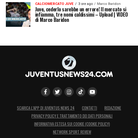
CALCIOMERCATO JUVE
3 ore ago
Marco Baridon
Juve, cederlo sarebbe un errore! Il mercato si
infiamma, tre nomi caldissimi – Upload | VIDEO
di Marco Baridon
SCARICA L’APP DI JUVENTUS NEWS 24
CONTATTI
REDAZIONE
PRIVACY POLICY E TRATTAMENTO DEI DATI PERSONALI
INFORMATIVA ESTESA SUI COOKIE (COOKIE POLICY)
NETWORK SPORT REVIEW