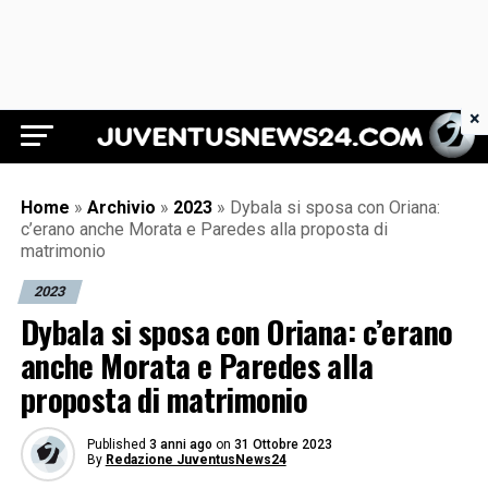
×
Juventus News 24
Home
»
Archivio
»
2023
»
Dybala si sposa con Oriana:
c’erano anche Morata e Paredes alla proposta di
matrimonio
2023
Dybala si sposa con Oriana: c’erano
anche Morata e Paredes alla
proposta di matrimonio
Published
3 anni ago
on
31 Ottobre 2023
By
Redazione JuventusNews24