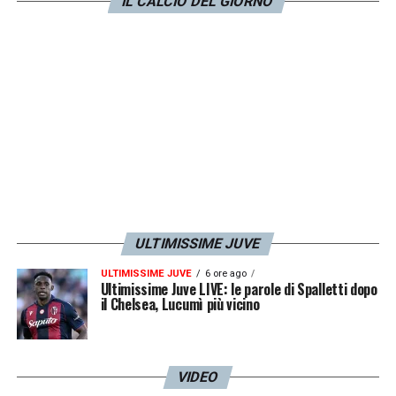
dal centrocampista argentino. Auguri a
IL CALCIO DEL GIORNO
Dybala e Oriana!
LA PLAYLIST DELLE NOSTRE TOP NEWS
ULTIMISSIME JUVE
ULTIMISSIME JUVE
6 ore ago
Ultimissime Juve LIVE: le parole di Spalletti dopo
il Chelsea, Lucumì più vicino
VIDEO