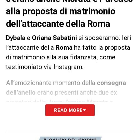
alla proposta di matrimonio
dell’attaccante della Roma
Dybala
e
Oriana Sabatini
si sposeranno. Ieri
l’attaccante della
Roma
ha fatto la proposta
di matrimonio alla sua fidanzata, come
testimoniato via Instagram.
All’emozionante momento della
consegna
dell’anello
erano presenti anche due ex
giocatori della
Juve
: l’amico
Morata
e
READ MORE
Paredes
, ora compagno di squadra della
Joya in giallorosso. A testimoniarlo è stato
un
video
pubblicato via
Instagram
proprio