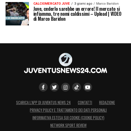
CALCIOMERCATO JUVE
3 giorni ago
Marco Baridon
Juve, cederlo sarebbe un errore! Il mercato si
infiamma, tre nomi caldissimi – Upload | VIDEO
di Marco Baridon
SCARICA L’APP DI JUVENTUS NEWS 24
CONTATTI
REDAZIONE
PRIVACY POLICY E TRATTAMENTO DEI DATI PERSONALI
INFORMATIVA ESTESA SUI COOKIE (COOKIE POLICY)
NETWORK SPORT REVIEW