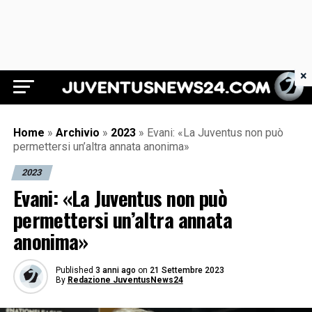
×
Juventus News 24
Home
»
Archivio
»
2023
»
Evani: «La Juventus non può
permettersi un’altra annata anonima»
2023
Evani: «La Juventus non può
permettersi un’altra annata
anonima»
Published
3 anni ago
on
21 Settembre 2023
By
Redazione JuventusNews24