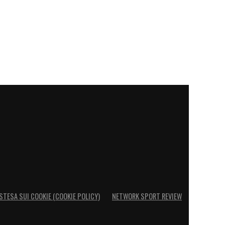
STESA SUI COOKIE (COOKIE POLICY)
NETWORK SPORT REVIEW