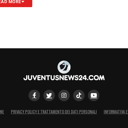
EAD MORE
uistarsi un posto da titolare già dalla ripresa
iverà la Lazio.
S
ONE
PRIVACY POLICY E TRATTAMENTO DEI DATI PERSONALI
INFORMATIVA E