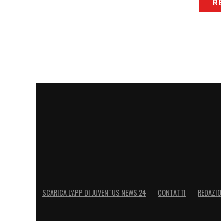
R
Il centrocampista lavora e suda per riconq
del campionato, quando allo
Stadium
arr
LA PLAYLIST DELLE NOSTRE TOP NEW
SCARICA L’APP DI JUVENTUS NEWS 24
CONTATTI
REDAZI