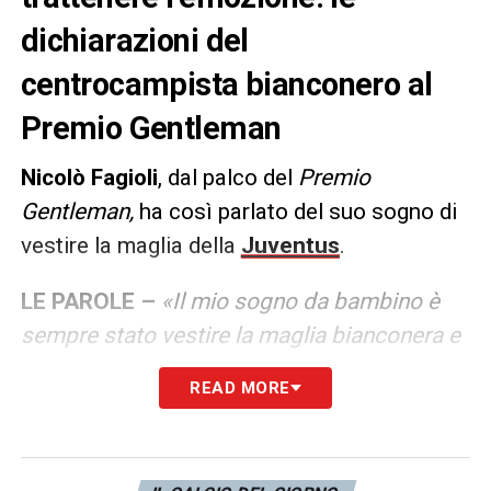
dichiarazioni del
centrocampista bianconero al
Premio Gentleman
Nicolò Fagioli
, dal palco del
Premio
Gentleman,
ha così parlato del suo sogno di
vestire la maglia della
Juventus
.
LE PAROLE –
«Il mio sogno da bambino è
sempre stato vestire la maglia bianconera e
ora sono felice che questo sia accaduto.
READ MORE
Lazio? Una gara difficile, ma la stiamo
preparando da settimane».