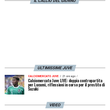
IL CALCIO DEL GIORNO
LA PLAYLIST DELLE NOSTRE TOP NEWS
ULTIMISSIME JUVE
CALCIOMERCATO JUVE
21 ore ago
Calciomercato Juve LIVE: doppia contropartita
per Lucumì, riflessioni in corso per il prestito di
Suzuki
VIDEO