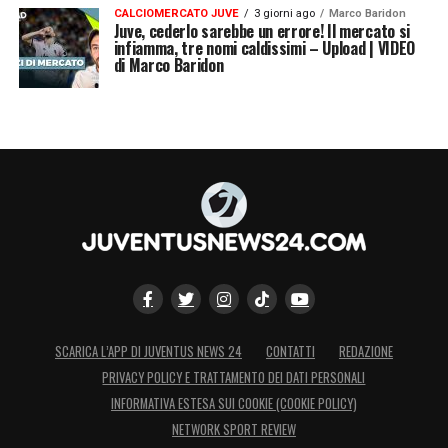
CALCIOMERCATO JUVE
3 giorni ago
Marco Baridon
Juve, cederlo sarebbe un errore! Il mercato si
infiamma, tre nomi caldissimi – Upload | VIDEO
di Marco Baridon
SCARICA L’APP DI JUVENTUS NEWS 24
CONTATTI
REDAZIONE
PRIVACY POLICY E TRATTAMENTO DEI DATI PERSONALI
INFORMATIVA ESTESA SUI COOKIE (COOKIE POLICY)
NETWORK SPORT REVIEW