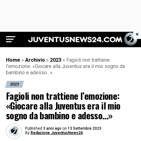
×
Juventus News 24
Home
»
Archivio
»
2023
»
Fagioli non trattiene
l’emozione: «Giocare alla Juventus era il mio sogno da
bambino e adesso…»
2023
Fagioli non trattiene l’emozione:
«Giocare alla Juventus era il mio
sogno da bambino e adesso…»
Published
3 anni ago
on
13 Settembre 2023
By
Redazione JuventusNews24