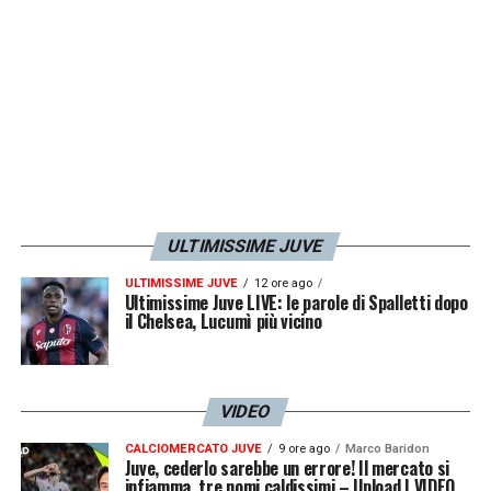
mai facile, lo dicono anche i numeri e le
statistiche
».
LA PLAYLIST DELLE NOSTRE TOP NEWS
ULTIMISSIME JUVE
ULTIMISSIME JUVE
12 ore ago
Ultimissime Juve LIVE: le parole di Spalletti dopo
il Chelsea, Lucumì più vicino
VIDEO
CALCIOMERCATO JUVE
9 ore ago
Marco Baridon
Juve, cederlo sarebbe un errore! Il mercato si
infiamma, tre nomi caldissimi – Upload | VIDEO