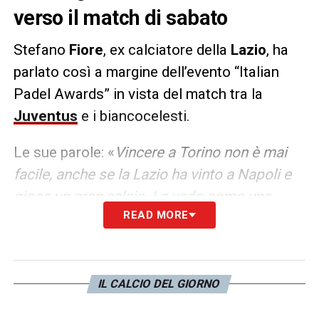
verso il match di sabato
Stefano
Fiore
, ex calciatore della
Lazio
, ha
parlato così a margine dell’evento “Italian
Padel Awards” in vista del match tra la
Juventus
e i biancocelesti.
Le sue parole: «
Vincere a Torino non è mai
facile, anche se la Lazio ha vinto a Napoli e
gioca un gran calcio. La vedo come una
READ MORE
partita complicata ma allo stesso tempo
equilibrata, la squadra biancoceleste ha le
possibilità per vincere a Torino. Sarri ha dato
una mentalità assolutamente propositiva e
IL CALCIO DEL GIORNO
vincente, anche se vincere a Torino non è