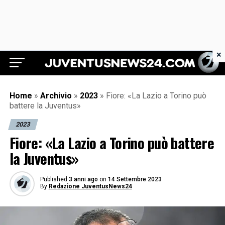
×
Juventus News 24
Home
»
Archivio
»
2023
»
Fiore: «La Lazio a Torino può
battere la Juventus»
2023
Fiore: «La Lazio a Torino può battere
la Juventus»
Published
3 anni ago
on
14 Settembre 2023
By
Redazione JuventusNews24