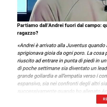
Partiamo dall’Andrei fuori dal campo: q
ragazzo?
«Andrei è arrivato alla Juventus quando 
sprigionava gioia da ogni poro. La cosa 
riuscito ad entrare in punta di piedi in 
di poche settimane sia diventato un leade
grande goliardia e all’empatia verso i c
espansivo, sia nei confronti degli altri sia
successivamente quando ho allenato And
R
Passiamo al campo. Quando ha allenato F