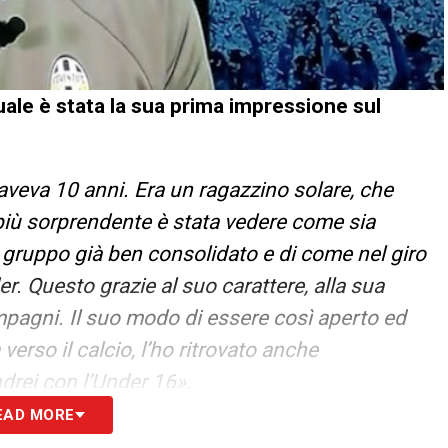
uale è stata la sua prima impressione sul
aveva 10 anni. Era un ragazzino solare, che
più sorprendente è stata vedere come sia
un gruppo già ben consolidato e di come nel giro
r. Questo grazie al suo carattere, alla sua
ompagni. Il suo modo di essere così aperto ed
 verso il calcio, l’ho ritrovato anche
rei con l’Under 16».
EAD MORE
lorea con l’Under 16, quali erano le qualità