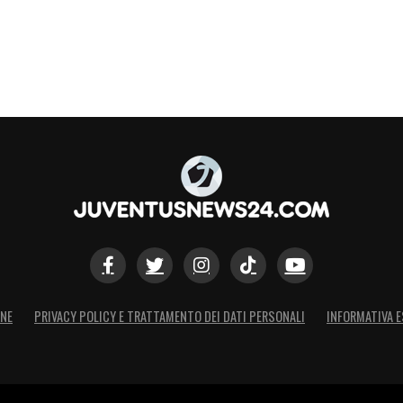
ei, i suoi punti di forza?
 la capacità aerobica. È un vero moto perpetuo,
ua prestazione, una caratteristica che non è
cilità con cui riesce a coprire il campo. Senza
o l’impressione che quest’anno abbia fatto un
o a produrre numeri concreti, perché in passato
, ma gli mancavano i gol e gli assist che invece,
nder 16 si potevano intuire le sue potenzialità:
strutturale, che ha poi sviluppato nel corso degli
ONE
PRIVACY POLICY E TRATTAMENTO DEI DATI PERSONALI
INFORMATIVA E
ei può ricoprire più zone del campo. In cosa è