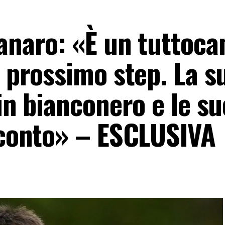
zanaro: «È un tuttoc
l prossimo step. La s
 in bianconero e le su
acconto» – ESCLUSIVA