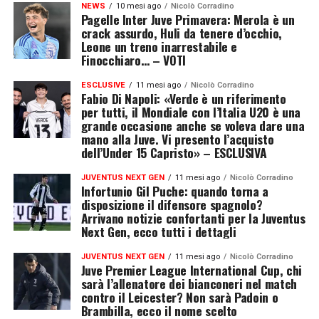
NEWS
10 mesi ago
Nicolò Corradino
Pagelle Inter Juve Primavera: Merola è un
crack assurdo, Huli da tenere d’occhio,
Leone un treno inarrestabile e
Finocchiaro… – VOTI
ESCLUSIVE
11 mesi ago
Nicolò Corradino
Fabio Di Napoli: «Verde è un riferimento
per tutti, il Mondiale con l’Italia U20 è una
grande occasione anche se voleva dare una
mano alla Juve. Vi presento l’acquisto
dell’Under 15 Capristo» – ESCLUSIVA
JUVENTUS NEXT GEN
11 mesi ago
Nicolò Corradino
Infortunio Gil Puche: quando torna a
disposizione il difensore spagnolo?
Arrivano notizie confortanti per la Juventus
Next Gen, ecco tutti i dettagli
JUVENTUS NEXT GEN
11 mesi ago
Nicolò Corradino
Juve Premier League International Cup, chi
sarà l’allenatore dei bianconeri nel match
contro il Leicester? Non sarà Padoin o
Brambilla, ecco il nome scelto