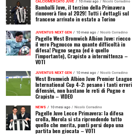
CALCIOMERCATO JUVE
10 mesi ago
Nicolò Corradino
Bamballi Juve, il terzino della Primavera
rinnoverà fino al 2029! Tutti i dettagli sul
francese arrivato in estate a Torino
JUVENTUS NEXT GEN
10 mesi ago
Nicolò Corradino
Pagelle West Bromwich Albion Juve: riecco
il vero Pagnucco ma quante difficoltà in
difesa! Pugno segna (ed è quello
l’importante), Crapisto a intermittenza –
VOTI
JUVENTUS NEXT GEN
10 mesi ago
Nicolò Corradino
West Bromwich Albion Juve Premier League
International Cup 4-2: pesano i tanti errori
difensivi, non bastano le reti di Pugno e
Crapisto – VIDEO
NEWS
10 mesi ago
Nicolò Corradino
Pagelle Juve Lecce Primavera: la difesa
crolla, Merola si sta riprendendo tutto
quello che merita, punti persi dopo una
partita ben giocata – VOTI