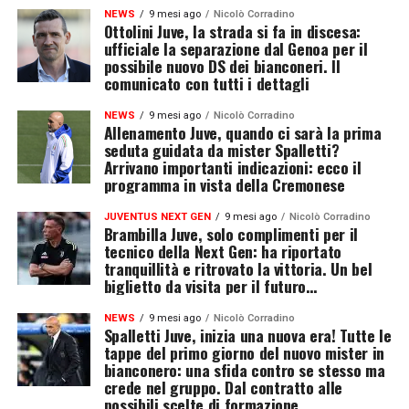
NEWS
9 mesi ago
Nicolò Corradino
Ottolini Juve, la strada si fa in discesa:
ufficiale la separazione dal Genoa per il
possibile nuovo DS dei bianconeri. Il
comunicato con tutti i dettagli
NEWS
9 mesi ago
Nicolò Corradino
Allenamento Juve, quando ci sarà la prima
seduta guidata da mister Spalletti?
Arrivano importanti indicazioni: ecco il
programma in vista della Cremonese
JUVENTUS NEXT GEN
9 mesi ago
Nicolò Corradino
Brambilla Juve, solo complimenti per il
tecnico della Next Gen: ha riportato
tranquillità e ritrovato la vittoria. Un bel
biglietto da visita per il futuro…
NEWS
9 mesi ago
Nicolò Corradino
Spalletti Juve, inizia una nuova era! Tutte le
tappe del primo giorno del nuovo mister in
bianconero: una sfida contro se stesso ma
crede nel gruppo. Dal contratto alle
possibili scelte di formazione