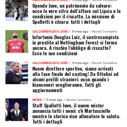
CALCIOMERCATO JUVE
9 mesi ago
Nicolò Corradino
Openda Juve, un patrimonio da salvare:
ecco le vere cifre dell’affare col Lipsia e le
condizioni per il riscatto. La missione di
Spalletti è chiara: tutti i dettagli
CALCIOMERCATO JUVE
9 mesi ago
Nicolò Corradino
Infortunio Douglas Luiz, il centrocampista
in prestito al Nottingham Forest si ferma
ancora. A rischio l’obbligo di riscatto?
Ecco le sue condizioni
CALCIOMERCATO JUVE
9 mesi ago
Nicolò Corradino
Nuovo direttore sportivo, siamo arrivati
alla fase finale del casting! Da Ottolini ad
alcuni profili stranieri: ecco quando i
bianconeri sceglieranno. Tutti gli
aggiornamenti
NEWS
9 mesi ago
Nicolò Corradino
Staff Spalletti Juve, il nuovo mister
annuncia tutti i nomi: c’è Martusciello
mentre lo storico vice allenatore lo saluta.
Tutti i dettagli