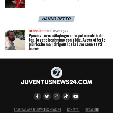
HANNO DETTO
HANNO DETTO
12 ore ago
Pjanic sicuro: «Alajbegovic ha potenzialità da
top, lo vedo benissimo con Yildiz. Aveva offerte
più ricche ma i dirigenti della Juve sono stati
bravi»
SCARICA L’APP DI JUVENTUS NEWS 24
CONTATTI
REDAZIONE