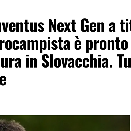
Juventus Next Gen a ti
ntrocampista è pronto
ra in Slovacchia. Tut
re