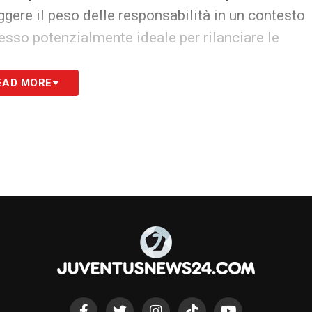
gere il peso delle responsabilità in un contesto
tesso potenzialmente ideale per rilanciare le
EAD MORE
i suoi prospetti, proseguendo il lavoro di
ncora una volta la propria vocazione: formare
ssionistico, anche lontano da Torino.
S