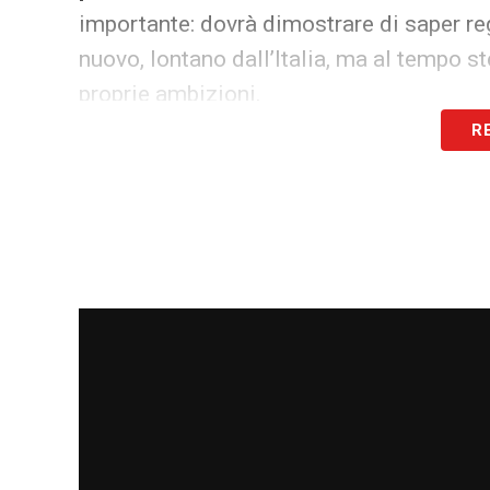
importante: dovrà dimostrare di saper reg
nuovo, lontano dall’Italia, ma al tempo s
proprie ambizioni.
R
La
Juventus Next Gen
saluta così uno de
rinnovamento della rosa e confermando a
giovani pronti a imporsi nel calcio profe
LA PLAYLIST DELLE NOSTRE TOP NEW