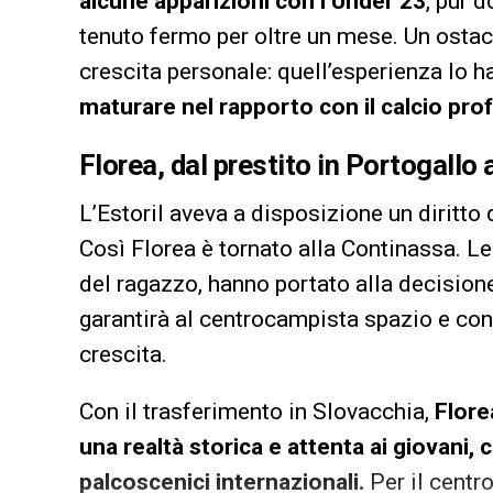
alcune apparizioni con l’Under 23
, pur 
tenuto fermo per oltre un mese. Un ostaco
crescita personale: quell’esperienza lo h
maturare nel rapporto con il calcio prof
Florea, dal prestito in Portogallo
L’Estoril aveva a disposizione un diritto 
Così Florea è tornato alla Continassa. Le
del ragazzo, hanno portato alla decision
garantirà al centrocampista spazio e con
crescita.
Con il trasferimento in Slovacchia,
Florea
una realtà storica e attenta ai giovani, c
palcoscenici internazionali.
Per il centr