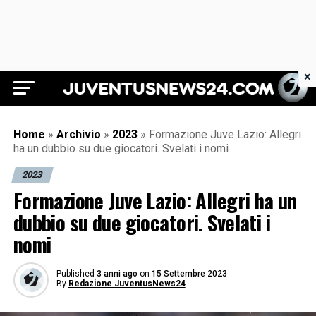
×
Juventus News 24
Home
»
Archivio
»
2023
»
Formazione Juve Lazio: Allegri
ha un dubbio su due giocatori. Svelati i nomi
2023
Formazione Juve Lazio: Allegri ha un
dubbio su due giocatori. Svelati i
nomi
Published
3 anni ago
on
15 Settembre 2023
By
Redazione JuventusNews24