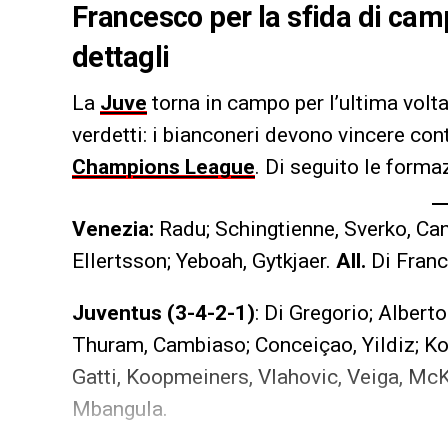
Francesco per la sfida di camp
dettagli
La
Juve
torna in campo per l’ultima volta
verdetti: i bianconeri devono vincere cont
Champions League
. Di seguito le formaz
Venezia:
Radu; Schingtienne, Sverko, Cand
Ellertsson; Yeboah, Gytkjaer.
All.
Di Fran
Juventus (3-4-2-1)
: Di Gregorio; Albert
Thuram, Cambiaso; Conceiçao, Yildiz; K
Gatti, Koopmeiners, Vlahovic, Veiga, McK
Mbangula.