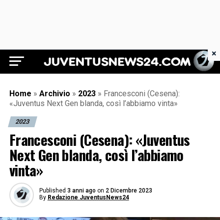
×
Juventus News 24
Home
»
Archivio
»
2023
»
Francesconi (Cesena):
«Juventus Next Gen blanda, così l’abbiamo vinta»
2023
Francesconi (Cesena): «Juventus
Next Gen blanda, così l’abbiamo
vinta»
Published
3 anni ago
on
2 Dicembre 2023
By
Redazione JuventusNews24