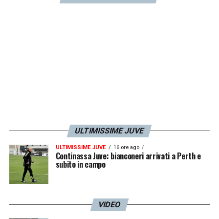
l’importante è portare a casa punti, il mio
compito non è quello di fare gol ma di
recuperare più palle possibili. Il mister aveva
visto che eravamo blandi e ci mettevamo
tanto a costruire le situazioni, ci ha fatto
sapere che dovevamo accelerare e cercare
di prenderli impreparati per attaccare gli
spazi che non riuscivano a coprire».
ULTIMISSIME JUVE
LA PLAYLIST DELLE NOSTRE TOP NEWS
ULTIMISSIME JUVE
16 ore ago
Continassa Juve: bianconeri arrivati a Perth e
subito in campo
VIDEO