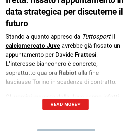
data strategica per discuterne il
futuro
Stando a quanto appreso da
Tuttosport
il
calciomercato Juve
avrebbe già fissato un
appuntamento per Davide
Frattesi
.
L’interesse bianconero è concreto,
soprattutto qualora
Rabiot
alla fine
lasciasse Torino in scadenza di contratto.
Gli uomini mercato della Juve hanno infatti
READ MORE
chiesto un
nuovo confronto con i suoi
agenti
: la data dell’incontro non è stata
ancora stabilita con precisione, ma sarà