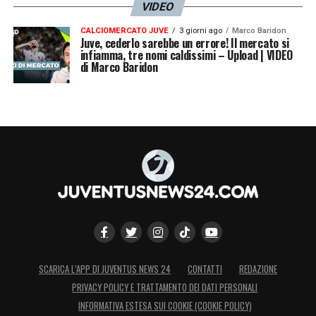
VIDEO
CALCIOMERCATO JUVE
3 giorni ago
Marco Baridon
Juve, cederlo sarebbe un errore! Il mercato si
infiamma, tre nomi caldissimi – Upload | VIDEO
di Marco Baridon
SCARICA L’APP DI JUVENTUS NEWS 24
CONTATTI
REDAZIONE
PRIVACY POLICY E TRATTAMENTO DEI DATI PERSONALI
INFORMATIVA ESTESA SUI COOKIE (COOKIE POLICY)