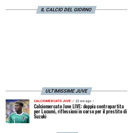
0 ma è li. Vince 1 a 0 ma vince. Ha aperto un
IL CALCIO DEL GIORNO
ciclo con ragazzi promettenti. Serve tempo.
Ma nonostante questo dice la sua e vince.
Riprendo le dichiarazioni di Mourinho: credo
che se l’Inter dovesse vincere in campionato
non lo farà con 20 punti. Sarà campionato
aperto e divertente».
LA PLAYLIST DELLE NOSTRE TOP NEWS
ULTIMISSIME JUVE
CALCIOMERCATO JUVE
22 ore ago
Calciomercato Juve LIVE: doppia contropartita
per Lucumì, riflessioni in corso per il prestito di
Suzuki