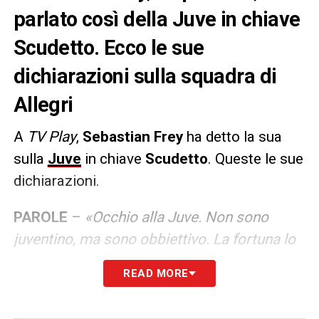
parlato così della Juve in chiave
Scudetto. Ecco le sue
dichiarazioni sulla squadra di
Allegri
A
TV Play
,
Sebastian Frey
ha detto la sua
sulla
Juve
in chiave
Scudetto
. Queste le sue
dichiarazioni.
PAROLE
–
«Occhio alla Juve. Non sono
juventino, ma sono obbiettivo. La fortuna lo
scorso anno è stato avere Allegri come
READ MORE
allenatore per la gestione delle questioni
extracalcistiche. Non la vedremo vincere 5 a