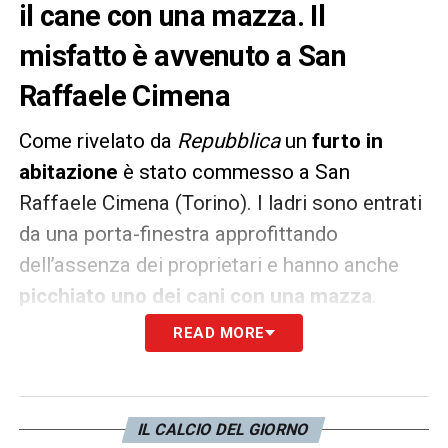
il cane con una mazza. Il
misfatto è avvenuto a San
Raffaele Cimena
Come rivelato da
Repubblica
un
furto in
abitazione
è stato commesso a San
Raffaele Cimena (Torino). I ladri sono entrati
da una porta-finestra approfittando
dell’assenza dei proprietari e hanno anche
picchiato uno dei cani con una mazza
.
READ MORE
La casa è di Libero
Tubino
, 69 anni, primario
all’ospedale di Chivasso e medico dello staff
della
Juventus
, e di Clara Marta, 55 anni,
IL CALCIO DEL GIORNO
consigliera comunale a Chivasso. Secondo