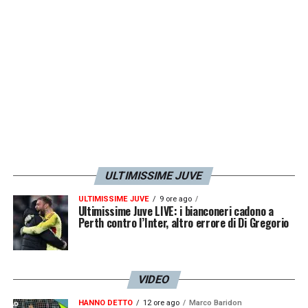
una prima ricostruzione gli sconosciuti si
sarebbero impadroniti alcuni oggetti il cui
valore non è stato ancora quantificato.
LA PLAYLIST DELLE NOSTRE TOP NEWS
ULTIMISSIME JUVE
ULTIMISSIME JUVE
9 ore ago
Ultimissime Juve LIVE: i bianconeri cadono a
Perth contro l’Inter, altro errore di Di Gregorio
VIDEO
HANNO DETTO
12 ore ago
Marco Baridon