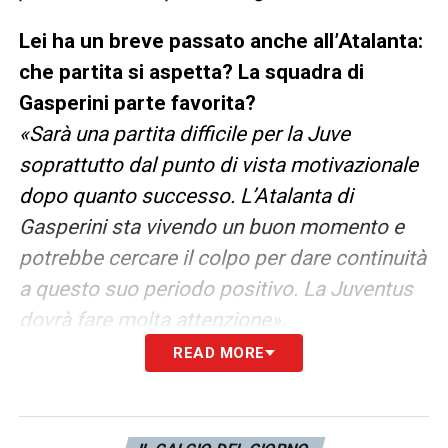
Lei ha un breve passato anche all’Atalanta:
che partita si aspetta?
La squadra di
Gasperini parte favorita?
«Sarà una partita difficile per la Juve
soprattutto dal punto di vista motivazionale
dopo quanto successo. L’Atalanta di
Gasperini sta vivendo un buon momento e
potrebbe cercare il colpo per dare continuità
a questo suo periodo positivo. La Juventus
dovrà fare molta attenzione».
READ MORE
Possibili conseguenze anche sul mercato:
adesso c’è il rischio di perdere big del
calibro di Vlahovic o Rabiot?