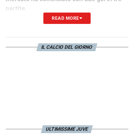
partite.
READ MORE
«Vlahovic è forte. Io credo sia un grande
attaccante e mi aspetto di conseguenza una
grande stagione. A me come tipo di
IL CALCIO DEL GIORNO
giocatore piace molto per caratteristiche,
per generosità e per le sue capacità sotto
porta».
Come vede la coppia con Chiesa nel ruolo
di seconda punta?
«Chiesa può giocare ovunque, sugli esterni,
sul centro-sinistra… Se lo liberi è difficile da
marcare perchè è un giocatore che ha
ULTIMISSIME JUVE