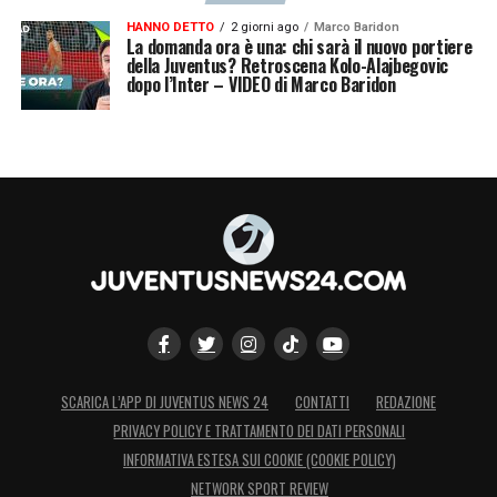
HANNO DETTO
2 giorni ago
Marco Baridon
La domanda ora è una: chi sarà il nuovo portiere
della Juventus? Retroscena Kolo-Alajbegovic
dopo l’Inter – VIDEO di Marco Baridon
SCARICA L’APP DI JUVENTUS NEWS 24
CONTATTI
REDAZIONE
PRIVACY POLICY E TRATTAMENTO DEI DATI PERSONALI
INFORMATIVA ESTESA SUI COOKIE (COOKIE POLICY)
NETWORK SPORT REVIEW