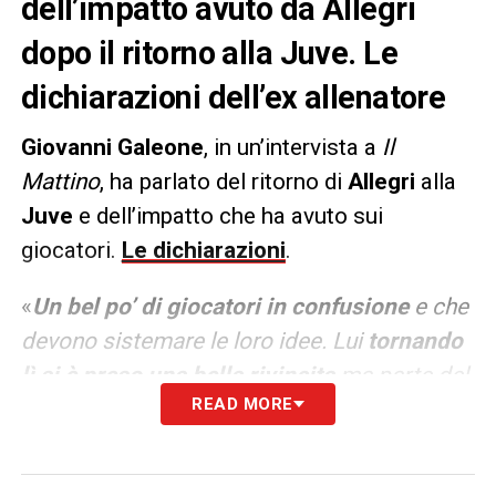
dell’impatto avuto da Allegri
dopo il ritorno alla Juve. Le
dichiarazioni dell’ex allenatore
Giovanni Galeone
, in un’intervista a
Il
Mattino
, ha parlato del ritorno di
Allegri
alla
Juve
e dell’impatto che ha avuto sui
giocatori.
Le dichiarazioni
.
«
Un bel po’ di giocatori in confusione
e che
devono sistemare le loro idee. Lui
tornando
lì si è preso una bella rivincita
ma parte del
READ MORE
suo gruppo vincente abituatosi a un certo
tipo di lavoro negli ultimi due anni, ora sta
facendo i conti con il vecchio dna. Mica è