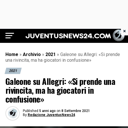
×
Juventus News 24
Home
»
Archivio
»
2021
»
Galeone su Allegri: «Si prende
una rivincita, ma ha giocatori in confusione»
2021
Galeone su Allegri: «Si prende una
rivincita, ma ha giocatori in
confusione»
Published
5 anni ago
on
8 Settembre 2021
By
Redazione JuventusNews24