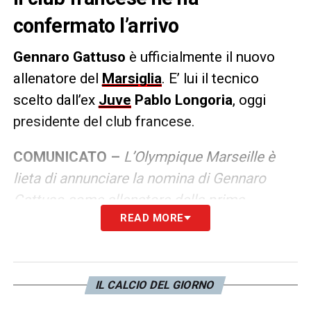
confermato l’arrivo
Gennaro Gattuso
è ufficialmente il nuovo
allenatore del
Marsiglia
. E’ lui il tecnico
scelto dall’ex
Juve
Pablo Longoria
, oggi
presidente del club francese.
COMUNICATO –
L’Olympique Marseille è
lieta di annunciare la nomina di Gennaro
Gattuso come allenatore della prima
READ MORE
squadra. Campione del mondo con l’Italia
nel 2006 e due volte campione europeo con
il Milan nel 2003 e nel 2007, Gennaro
Gattuso è una figura iconica del calcio
IL CALCIO DEL GIORNO
europeo. Dopo essere passato alla carriera