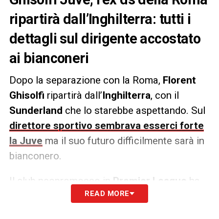
ripartirà dall’Inghilterra: tutti i
dettagli sul dirigente accostato
ai bianconeri
Dopo la separazione con la Roma,
Florent
Ghisolfi
ripartirà dall’
Inghilterra
, con il
Sunderland
che lo starebbe aspettando. Sul
direttore sportivo sembrava esserci forte
la Juve
ma il suo futuro difficilmente sarà in
bianconero.
Il club neopromosso in
Premier League
ha
READ MORE
già avuto contatti con il dirigente francese,
che in passato aveva
trattato direttamente