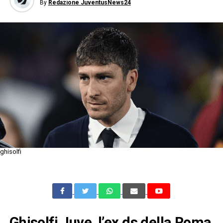
By
Redazione JuventusNews24
ghisolfi
Ghisolfi Juve, l’ex ds della Roma