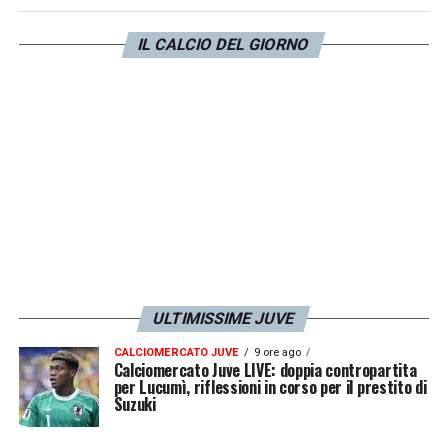
con i Black Cats
per il trasferimento di
Enzo
Le Fée
. A riportarlo è
Di Marzio.
IL CALCIO DEL GIORNO
LA PLAYLIST DELLE NOSTRE TOP NEWS
ULTIMISSIME JUVE
CALCIOMERCATO JUVE
9 ore ago
Calciomercato Juve LIVE: doppia contropartita
per Lucumì, riflessioni in corso per il prestito di
Suzuki