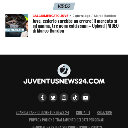
VIDEO
CALCIOMERCATO JUVE
2 giorni ago
Marco Baridon
Juve, cederlo sarebbe un errore! Il mercato si
infiamma, tre nomi caldissimi – Upload | VIDEO
di Marco Baridon
SCARICA L’APP DI JUVENTUS NEWS 24
CONTATTI
REDAZIONE
PRIVACY POLICY E TRATTAMENTO DEI DATI PERSONALI
INFORMATIVA ESTESA SUI COOKIE (COOKIE POLICY)