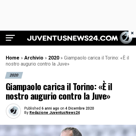
×
Juventus News 24
Home
»
Archivio
»
2020
»
Giampaolo carica il Torino: «È il
nostro augurio contro la Juve»
2020
Giampaolo carica il Torino: «È il
nostro augurio contro la Juve»
Published
6 anni ago
on
4 Dicembre 2020
By
Redazione JuventusNews24