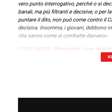
vero punto interrogativo, perché o si deci
banali, ma più filtranti e decisive, o per
puntare il dito, non può come contro il Ca
decisiva. Insomma, i giovani, debbono imp
che sanno come si combatte davvero».
LEGGI ANCHE:
Ultimissime Juve: le not
R
LA PLAYLIST DELLE NOSTRE TOP NEW