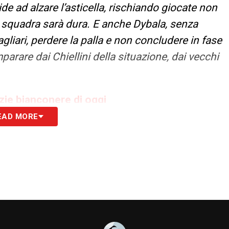
de ad alzare l’asticella, rischiando giocate non
 la squadra sarà dura. E anche Dybala, senza
gliari, perdere la palla e non concludere in fase
arare dai Chiellini della situazione, dai vecchi
izie bianconere di oggi
EAD MORE
S