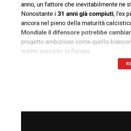
anno, un fattore che inevitabilmente ne s
Nonostante i
31 anni già compiuti
, l’ex
ancora nel pieno della maturità calcisti
Mondiale il difensore potrebbe cambiar
progetto ambizioso come quello biancone
leader assoluto in Europa.
R