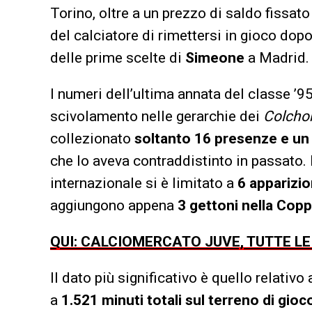
Torino, oltre a un prezzo di saldo fissato
del calciatore di rimettersi in gioco do
delle prime scelte di
Simeone
a Madrid.
I numeri dell’ultima annata del classe ’95
scivolamento nelle gerarchie dei
Colcho
collezionato
soltanto 16 presenze e un 
che lo aveva contraddistinto in passato. 
internazionale si è limitato a
6 apparizi
aggiungono appena
3 gettoni nella Copp
QUI: CALCIOMERCATO JUVE, TUTTE L
Il dato più significativo è quello relati
a
1.521 minuti totali sul terreno di gioc