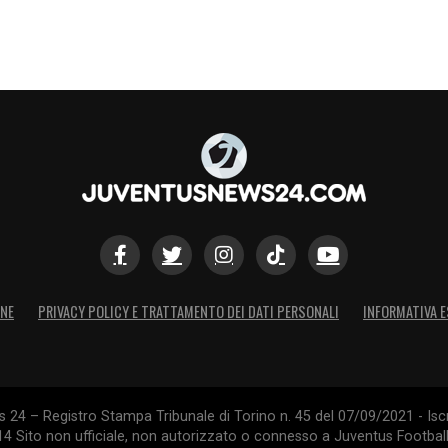
ONE
PRIVACY POLICY E TRATTAMENTO DEI DATI PERSONALI
INFORMATIVA E
24 – Registro Stampa Tribunale di Torino n. 45 del 07/09/2021 - Iscr
014 Sito non ufficiale, non autorizzato o connesso a Juventus Footbal