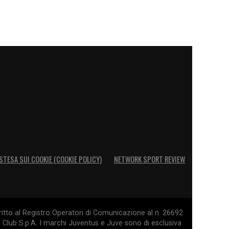
STESA SUI COOKIE (COOKIE POLICY)
NETWORK SPORT REVIEW
itto al Registro Operatori di Comunicazione al n. 26692
l Club S.p.A. I marchi Juventus e Juve sono di esclusiva