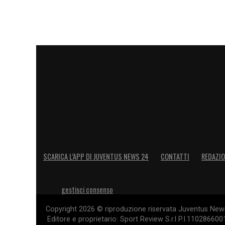
SCARICA L’APP DI JUVENTUS NEWS 24
CONTATTI
REDAZI
gestisci consenso
Copyright 2026 © riproduzione riservata Juventus News 
Editore e proprietario: Sport Review S.r.l P.I.11028660