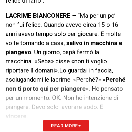
felice di farlo”.
LACRIME BIANCONERE –
“Ma per un po’
non fui felice. Quando avevo circa 15 o 16
anni avevo tempo solo per giocare. E molte
volte tornando a casa,
salivo in macchina e
piangevo
. Un giorno, papà fermò la
macchina. «Seba» disse «non ti voglio
riportare lì domani».Lo guardai in faccia,
asciugandomi le lacrime: «Perché?» «
Perché
non ti porto qui per piangere
».
Ho pensato
per un momento. OK. Non ho intenzione di
piangere. Devo solo lavorare sodo.
E
vincere
.
READ MORE
VINCERE –
“Cosa che, onestamente, era