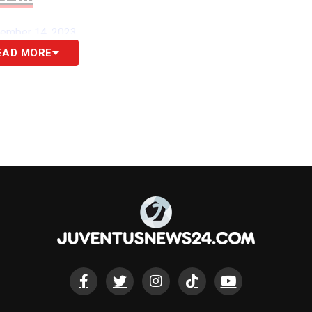
ember 14, 2023
EAD MORE
ella
Juventus Women
.
mozione è enorme, è molto bello. Mi rende molto
ame del calcio italiano, è una cosa che speri da
e le generazioni future, è su di loro che
mento continui a crescere
».
«
Mi sento di essere molto responsabile.
prende come punto di riferimento noi ragazze che
 è solo un motivo in più per far meglio
».
 «
L’obiettivo è sempre quello di migliorare e,
 tornare a sorridere gli italiani per merito