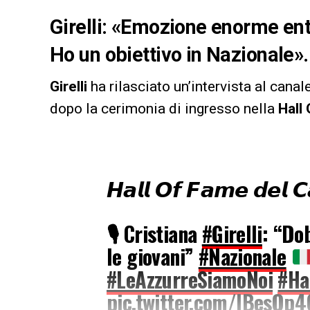
Girelli: «Emozione enorme entr
Ho un obiettivo in Nazionale».
Girelli
ha rilasciato un’intervista al canal
dopo la cerimonia di ingresso nella
Hall
𝙃𝙖𝙡𝙡 𝙊𝙛 𝙁𝙖𝙢𝙚 𝙙𝙚𝙡 𝘾𝙖
🎙 Cristiana
#Girelli
: “Do
le giovani”
#Nazionale
#LeAzzurreSiamoNoi
#Ha
pic.twitter.com/IBesOp