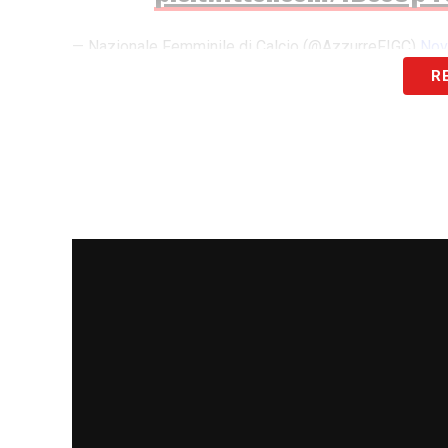
— Nazionale Femminile di Calcio (@AzzurreFIGC)
Nov
R
Queste le dichiarazioni dell’attaccante d
ENTRARE NELLA HALL OF FAME
– «
L’e
orgogliosa essere entrata nella Hall of F
bambina. La cosa più importante è ispirar
dobbiamo puntare perché il nostro movi
ESSERE DA ESEMPIO PER I GIOVANI
– 
Qualsiasi bambina che inizia a giocare 
giochiamo in Nazionale da tempo. Per me
L’OBIETTIVO CON L’ITALIA DI SONCIN
–
considerato il passato, di lavorare per far