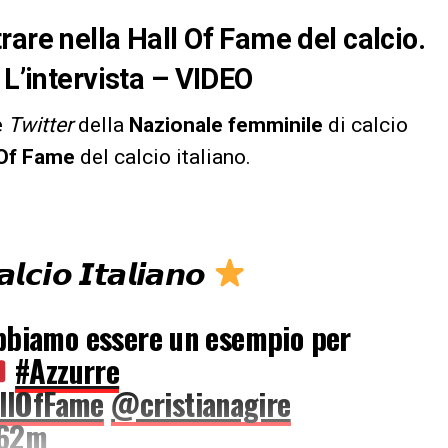
are nella Hall Of Fame del calcio.
 L’intervista – VIDEO
e
Twitter
della
Nazionale femminile
di calcio
 Of Fame
del calcio italiano.
𝙡𝙘𝙞𝙤 𝙄𝙩𝙖𝙡𝙞𝙖𝙣𝙤
bbiamo essere un esempio per
#Azzurre
llOfFame
@cristianagire
462m