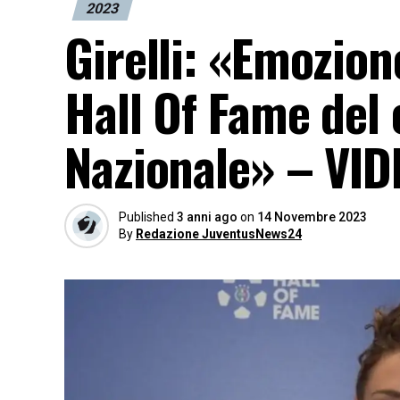
2023
Girelli: «Emozio
Hall Of Fame del 
Nazionale» – VID
Published
3 anni ago
on
14 Novembre 2023
By
Redazione JuventusNews24