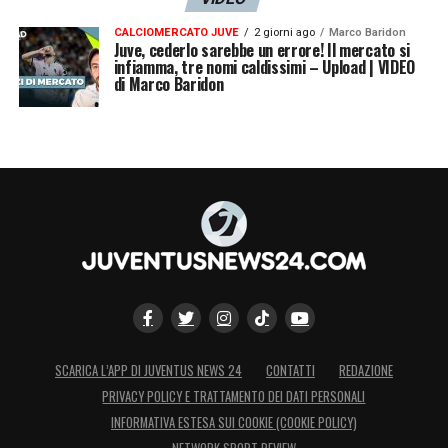
CALCIOMERCATO JUVE
2 giorni ago
Marco Baridon
Juve, cederlo sarebbe un errore! Il mercato si
infiamma, tre nomi caldissimi – Upload | VIDEO
di Marco Baridon
SCARICA L’APP DI JUVENTUS NEWS 24
CONTATTI
REDAZIONE
PRIVACY POLICY E TRATTAMENTO DEI DATI PERSONALI
INFORMATIVA ESTESA SUI COOKIE (COOKIE POLICY)