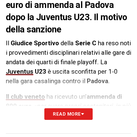
euro di ammenda al Padova
dopo la Juventus U23. Il motivo
della sanzione
Il
Giudice Sportivo
della
Serie C
ha reso noti
i provvedimenti disciplinari relativi alle gare di
andata dei quarti di finale playoff. La
Juventus
U23
è uscita sconfitta per 1-0
nella gara casalinga contro il
Padova
.
Il club veneto
ha ricevuto un’
ammenda di
800 euro
«per avere propri sostenitori, in più
READ MORE
occasioni, lanciato sul terreno di gioco
complessivamente numero due bottiglie
d’acqua piene e 5 bicchieri di plastica con