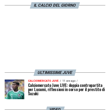
l’intento di colpire i calciatori avversari,
IL CALCIO DEL GIORNO
senza provocare conseguenze».
LA PLAYLIST DELLE NOSTRE TOP NEWS
ULTIMISSIME JUVE
CALCIOMERCATO JUVE
11 ore ago
Calciomercato Juve LIVE: doppia contropartita
per Lucumì, riflessioni in corso per il prestito di
Suzuki
VIDEO