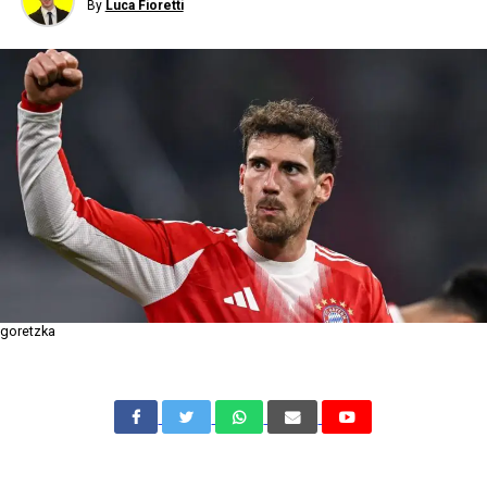
By
Luca Fioretti
goretzka