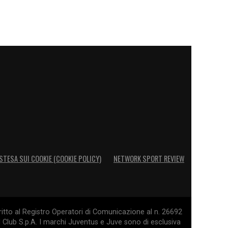
STESA SUI COOKIE (COOKIE POLICY)
NETWORK SPORT REVIEW
itto al Registro Operatori di Comunicazione al n. 26692
l Club S.p.A. I marchi Juventus e Juve sono di esclusiva