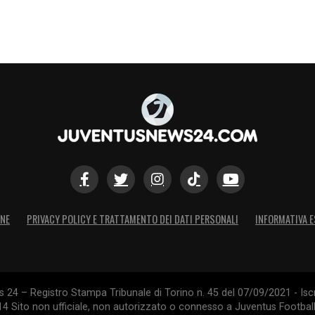
ONE
PRIVACY POLICY E TRATTAMENTO DEI DATI PERSONALI
INFORMATIVA E
24 – Registro Stampa Tribunale di Torino n. 45 del 07/09/2021 - Iscr
014 Sito non ufficiale, non autorizzato o connesso a Juventus Footbal