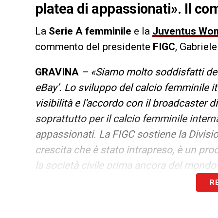
platea di appassionati». Il c
La
Serie A femminile
e la
Juventus Wo
commento del presidente
FIGC
, Gabriel
GRAVINA
– «Siamo molto soddisfatti del
eBay’. Lo sviluppo del calcio femminile 
visibilità e l’accordo con il broadcaster d
soprattutto per il calcio femminile intern
appassionati. La FIGC sostiene la Divisio
crescita che è stato intrapreso, è un pr
la società civile prima ancora del mondo
R
LA PLAYLIST DELLE NOSTRE TOP NEW