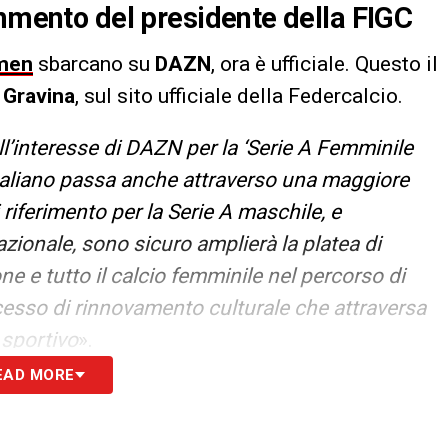
ommento del presidente della FIGC
men
sbarcano su
DAZN
, ora è ufficiale. Questo il
e
Gravina
, sul sito ufficiale della Federcalcio.
l’interesse di DAZN per la ‘Serie A Femminile
italiano passa anche attraverso una maggiore
i riferimento per la Serie A maschile, e
azionale, sono sicuro amplierà la platea di
ne e tutto il calcio femminile nel percorso di
ocesso di rinnovamento culturale che attraversa
 sportivo
».
EAD MORE
S