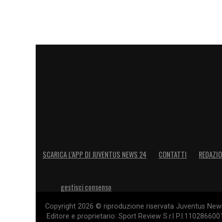
SCARICA L’APP DI JUVENTUS NEWS 24
CONTATTI
REDAZI
gestisci consenso
Copyright 2026 © riproduzione riservata Juventus News 
Editore e proprietario: Sport Review S.r.l P.I.11028660