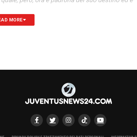
a quale, però, ora è padrona del suo destino ed è
EAD MORE
S