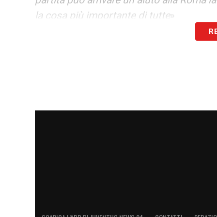
partita può arrivare un aiuto alla Roma l
la cosa più importante di tutte
»
R
LA PLAYLIST DELLE NOSTRE TOP NEW