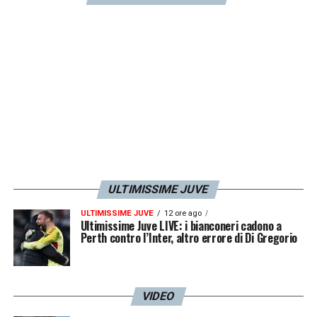
non hanno il minimo senso di appartenenza.
Vlahovic, Milik, Di Maria… Una serie di
prestazioni che definire negative è dire
poco».
LA PLAYLIST DELLE NOSTRE TOP NEWS
ULTIMISSIME JUVE
ULTIMISSIME JUVE
12 ore ago
Ultimissime Juve LIVE: i bianconeri cadono a
Perth contro l’Inter, altro errore di Di Gregorio
VIDEO