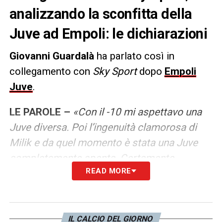
analizzando la sconfitta della
Juve ad Empoli: le dichiarazioni
Giovanni Guardalà
ha parlato così in
collegamento con
Sky Sport
dopo
Empoli
Juve
.
LE PAROLE –
«Con il -10 mi aspettavo una
Juve diversa. Poi l’ingenuità clamorosa di
Milik e da quel momento è stata una Juve
completamente spenta. Certamente
READ MORE
nell’analisi della stagione vanno valutati tanti
aspetti. E’ una squadra che ha giocato
spesso male, in Europa è andata male.
Allegri ha responsabilità, ma certi giocatori
IL CALCIO DEL GIORNO