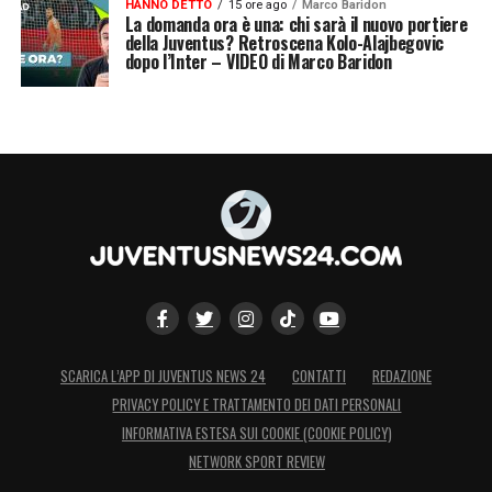
HANNO DETTO
15 ore ago
Marco Baridon
La domanda ora è una: chi sarà il nuovo portiere
della Juventus? Retroscena Kolo-Alajbegovic
dopo l’Inter – VIDEO di Marco Baridon
SCARICA L’APP DI JUVENTUS NEWS 24
CONTATTI
REDAZIONE
PRIVACY POLICY E TRATTAMENTO DEI DATI PERSONALI
INFORMATIVA ESTESA SUI COOKIE (COOKIE POLICY)
NETWORK SPORT REVIEW