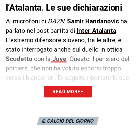
l’Atalanta. Le sue dichiarazioni
Ai microfoni di
DAZN
,
Samir Handanovic
ha
parlato nel post partita di
Inter Atalanta
.
L’estremo difensore sloveno, tra le altre, è
stato interrogato anche sul duello in ottica
Scudetto
con la
Juve
. Questo il pensiero del
portiere, che non ha voluto esporsi troppo
verso i bianconeri. Di seguito riportate le sue
dichiarazioni.
READ MORE
JUVE –
«Noi dobbiamo pensare a migliorare
noi stessi, la partita di stasera ha dimostrato
che c’è da migliorare».
IL CALCIO DEL GIORNO