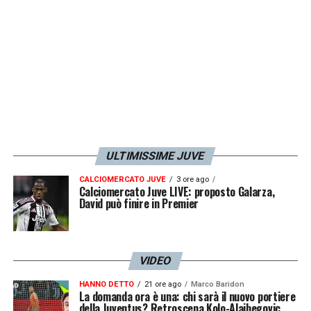
LA PLAYLIST DELLE NOSTRE TOP NEWS
ULTIMISSIME JUVE
CALCIOMERCATO JUVE
3 ore ago
Calciomercato Juve LIVE: proposto Galarza,
David può finire in Premier
VIDEO
HANNO DETTO
21 ore ago
Marco Baridon
La domanda ora è una: chi sarà il nuovo portiere
della Juventus? Retroscena Kolo-Alajbegovic