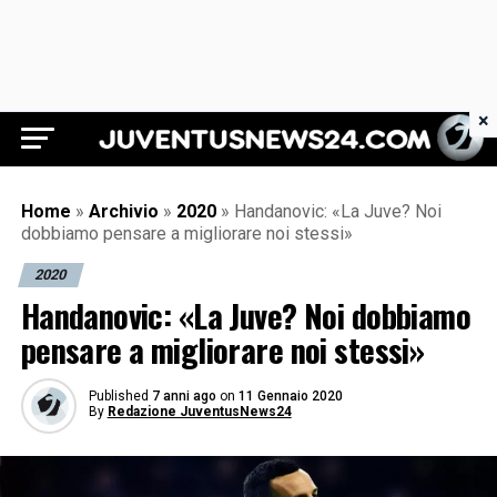
×
Juventus News 24
Home
»
Archivio
»
2020
»
Handanovic: «La Juve? Noi
dobbiamo pensare a migliorare noi stessi»
2020
Handanovic: «La Juve? Noi dobbiamo
pensare a migliorare noi stessi»
Published
7 anni ago
on
11 Gennaio 2020
By
Redazione JuventusNews24