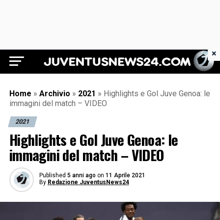
×
Juventus News 24
Home
»
Archivio
»
2021
»
Highlights e Gol Juve Genoa: le
immagini del match – VIDEO
2021
Highlights e Gol Juve Genoa: le
immagini del match – VIDEO
Published
5 anni ago
on
11 Aprile 2021
By
Redazione JuventusNews24