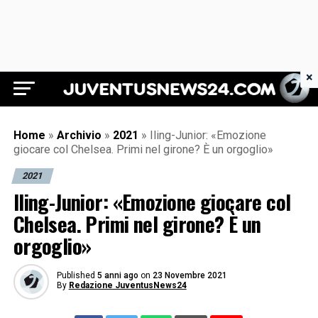
×
Juventus News 24
Home
»
Archivio
»
2021
»
Iling-Junior: «Emozione
giocare col Chelsea. Primi nel girone? È un orgoglio»
2021
Iling-Junior: «Emozione giocare col
Chelsea. Primi nel girone? È un
orgoglio»
Published
5 anni ago
on
23 Novembre 2021
By
Redazione JuventusNews24