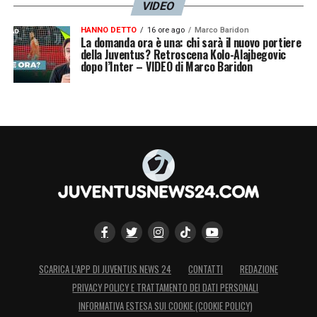
VIDEO
HANNO DETTO
16 ore ago
Marco Baridon
La domanda ora è una: chi sarà il nuovo portiere
della Juventus? Retroscena Kolo-Alajbegovic
dopo l’Inter – VIDEO di Marco Baridon
SCARICA L’APP DI JUVENTUS NEWS 24
CONTATTI
REDAZIONE
PRIVACY POLICY E TRATTAMENTO DEI DATI PERSONALI
INFORMATIVA ESTESA SUI COOKIE (COOKIE POLICY)