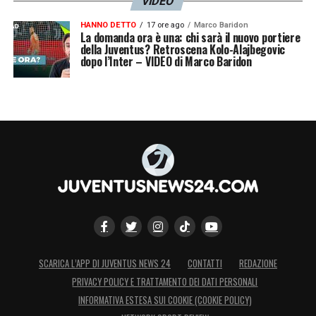
VIDEO
HANNO DETTO
17 ore ago
Marco Baridon
La domanda ora è una: chi sarà il nuovo portiere
della Juventus? Retroscena Kolo-Alajbegovic
dopo l’Inter – VIDEO di Marco Baridon
SCARICA L’APP DI JUVENTUS NEWS 24
CONTATTI
REDAZIONE
PRIVACY POLICY E TRATTAMENTO DEI DATI PERSONALI
INFORMATIVA ESTESA SUI COOKIE (COOKIE POLICY)