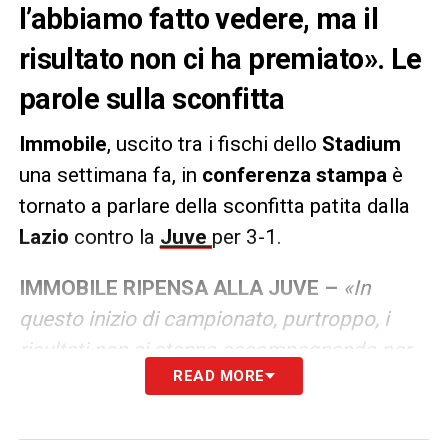
l’abbiamo fatto vedere, ma il
risultato non ci ha premiato». Le
parole sulla sconfitta
Immobile
, uscito tra i fischi dello
Stadium
una settimana fa, in
conferenza stampa
è
tornato a parlare della sconfitta patita dalla
Lazio
contro la
Juve
per 3-1.
IMMOBILE RIPENSA ALLA JUVE –
«In
questo inizio di campionato, purtroppo, i
risultati non ci stanno accompagnando per
READ MORE
quello che esprimiamo a livello di gioco.
Qualche sprazzo di gioco l’abbiamo fatto
vedere anche con la Juve a Torino, ma il