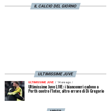
risultato non ci ha premiato, come è stato
IL CALCIO DEL GIORNO
col Genoa in casa. L’unica partita che
abbiamo sbagliato completamente, come
approccio, è stata quella col Lecce. Ora
stiamo indietro e dobbiamo recuperare i
punti persi
».
LA PLAYLIST DELLE NOSTRE TOP NEWS
ULTIMISSIME JUVE
ULTIMISSIME JUVE
14 ore ago
Ultimissime Juve LIVE: i bianconeri cadono a
Perth contro l’Inter, altro errore di Di Gregorio