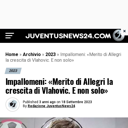
×
Juventus News 24
Home
»
Archivio
»
2023
»
Impallomeni: «Merito di Allegri
la crescita di Vlahovic. E non solo»
2023
Impallomeni: «Merito di Allegri la
crescita di Vlahovic. E non solo»
Published
3 anni ago
on
18 Settembre 2023
By
Redazione JuventusNews24