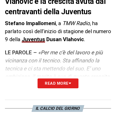
Vlahovic e la crescita avuta dal
centravanti della Juventus
Stefano Impallomeni
, a
TMW Radio,
ha
parlato così dell’inizio di stagione del numero
9 della
Juventus
Dusan Vlahovic
.
LE PAROLE –
«Per me c’è del lavoro e più
vicinanza con il tecnico. Sta affinando la
tecnica e ci sta mettendo del suo. E’ uno
ambizioso, il merito è suo di questa crescita
READ MORE
e di Allegri».
LA PLAYLIST DELLE NOSTRE TOP NEWS
IL CALCIO DEL GIORNO