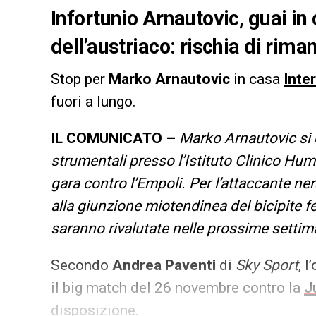
Infortunio Arnautovic, guai in
dell’austriaco: rischia di rima
Stop per
Marko Arnautovic
in casa
Inter
fuori a lungo.
IL COMUNICATO –
Marko Arnautovic si 
strumentali presso l’Istituto Clinico Huma
gara contro l’Empoli. Per l’attaccante ne
alla giunzione miotendinea del bicipite f
saranno rivalutate nelle prossime settim
Secondo
Andrea Paventi
di
Sky Sport
, 
il big match del 26 novembre contro la
J
disposizione.