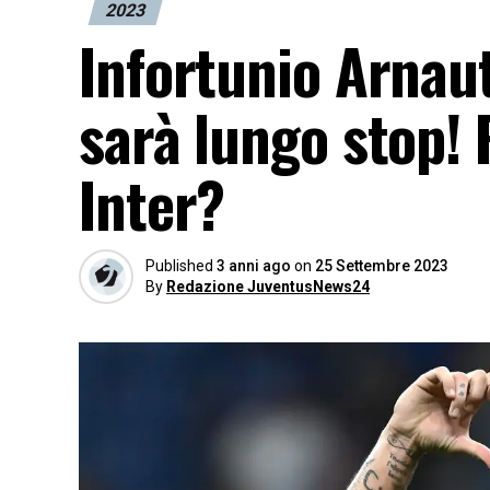
2023
Infortunio Arnaut
sarà lungo stop! 
Inter?
Published
3 anni ago
on
25 Settembre 2023
By
Redazione JuventusNews24