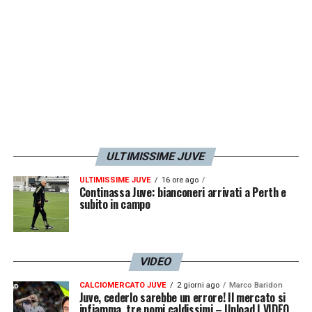
un risentimento muscolare al flessore della
coscia destra (ottobre) poi la lesione
al bicipite femorale della coscia sinistra
(novembre) ora l’ultimo intoppo. Un
2020 sfortunato
, nel corso del quale il
centrale bianconero ha messo insieme
appena
7 presenze
. Lo sottolinea
Gazzetta
.
ULTIMISSIME JUVE
ULTIMISSIME JUVE
16 ore ago
LA PLAYLIST DELLE NOSTRE TOP NEWS
Continassa Juve: bianconeri arrivati a Perth e
subito in campo
VIDEO
CALCIOMERCATO JUVE
2 giorni ago
Marco Baridon
Juve, cederlo sarebbe un errore! Il mercato si
infiamma, tre nomi caldissimi – Upload | VIDEO