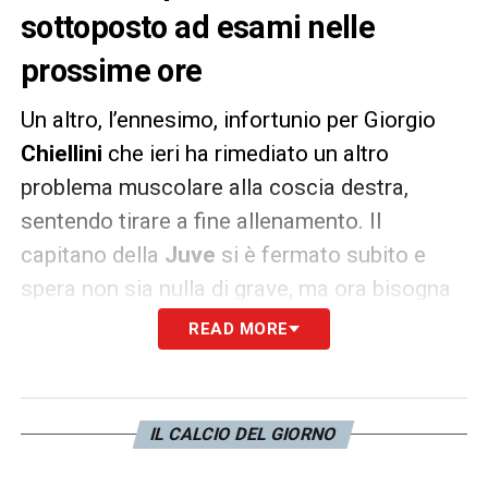
sottoposto ad esami nelle
prossime ore
Un altro, l’ennesimo, infortunio per Giorgio
Chiellini
che ieri ha rimediato un altro
problema muscolare alla coscia destra,
sentendo tirare a fine allenamento. Il
capitano della
Juve
si è fermato subito e
spera non sia nulla di grave, ma ora bisogna
attendere gli esami strumentali e con la
READ MORE
Dinamo
non ci sarà di sicuro.
Per il difensore, che ad agosto 2019 si è
IL CALCIO DEL GIORNO
rotto il crociato (6 mesi di stop) è il terzo
infortunio dall’inizio della stagione: prima