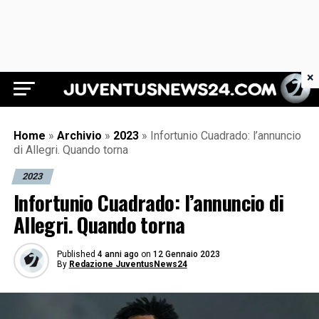
×
Juventus News 24
Home
»
Archivio
»
2023
»
Infortunio Cuadrado: l’annuncio
di Allegri. Quando torna
2023
Infortunio Cuadrado: l’annuncio di
Allegri. Quando torna
Published
4 anni ago
on
12 Gennaio 2023
By
Redazione JuventusNews24