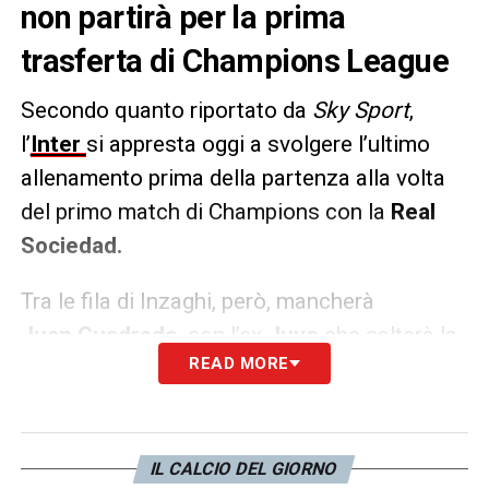
non partirà per la prima
trasferta di Champions League
Secondo quanto riportato da
Sky Sport
,
l’
Inter
si appresta oggi a svolgere l’ultimo
allenamento prima della partenza alla volta
del primo match di Champions con la
Real
Sociedad.
Tra le fila di Inzaghi, però, mancherà
Juan Cuadrado
, con l’ex
Juve
che salterà la
READ MORE
trasferta europea per infortunio.
LA PLAYLIST DELLE NOSTRE TOP NEWS
IL CALCIO DEL GIORNO