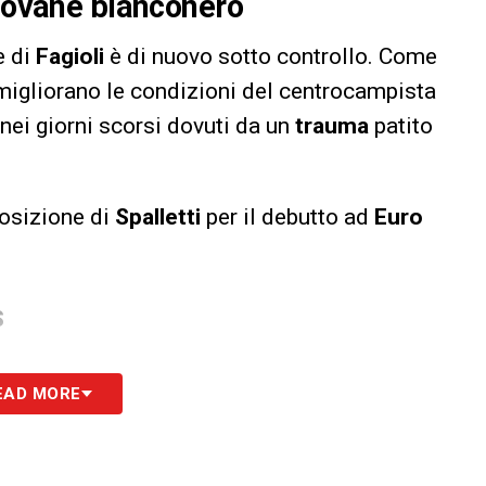
giovane bianconero
e di
Fagioli
è di nuovo sotto controllo. Come
, migliorano le condizioni del centrocampista
nei giorni scorsi dovuti da un
trauma
patito
posizione di
Spalletti
per il debutto ad
Euro
S
EAD MORE