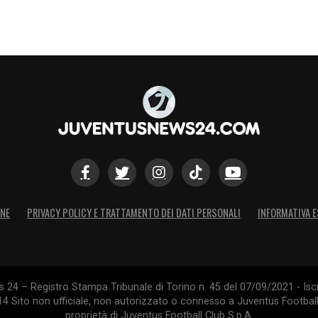
ONE
PRIVACY POLICY E TRATTAMENTO DEI DATI PERSONALI
INFORMATIVA E
24 – Registro Stampa Tribunale di Torino n. 45 del 07/09/2021 - Iscr
014 Sito non ufficiale, non autorizzato o connesso a Juventus Footbal
proprietà di Juventus Football Club S.p.A.