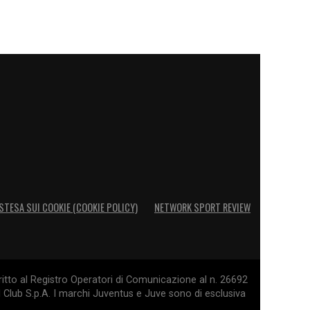
STESA SUI COOKIE (COOKIE POLICY)
NETWORK SPORT REVIEW
itto al Registro Operatori di Comunicazione al n. 26692
l Club S.p.A. I marchi Juventus e Juve sono di esclusiva