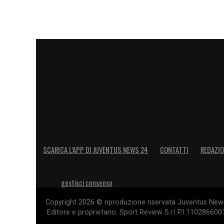
SCARICA L’APP DI JUVENTUS NEWS 24
CONTATTI
REDAZI
gestisci consenso
Copyright 2026 © riproduzione riservata Juventus News 
Editore e proprietario: Sport Review S.r.l P.I.11028660