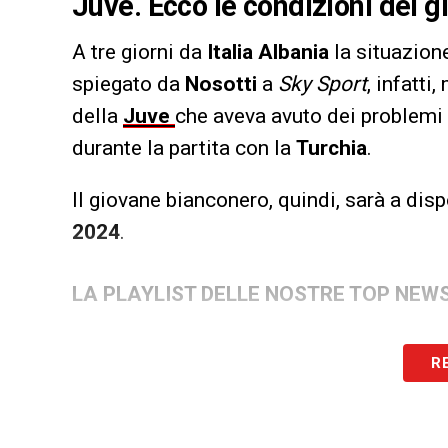
Juve. Ecco le condizioni del 
A tre giorni da
Italia Albania
la situazion
spiegato da
Nosotti
a
Sky Sport
, infatti
della
Juve
che aveva avuto dei problemi 
durante la partita con la
Turchia
.
Il giovane bianconero, quindi, sarà a dis
2024
.
LA PLAYLIST DELLE NOSTRE TOP NEW
R