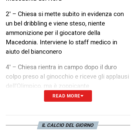
2′ – Chiesa si mette subito in evidenza con
un bel dribbling e viene steso, niente
ammonizione per il giocatore della
Macedonia. Interviene lo staff medico in
aiuto del bianconero
4′ – Chiesa rientra in campo dopo il duro
colpo preso al ginocchio e riceve gli applausi
dell’Olimpico, ma è zoppicante
READ MORE
6′ – Tiro di Elmas respinto, brividi per l’Italia
7′ – Prima conclusione dell’Italia con Chiesa
IL CALCIO DEL GIORNO
che converge dalla sinistra al centro
calciando verso la porta dalla distanza, ne