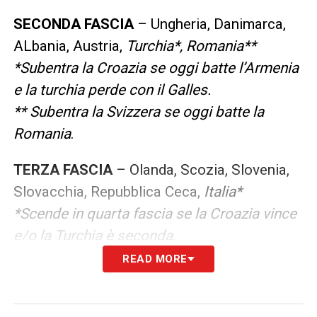
SECONDA FASCIA
– Ungheria, Danimarca,
ALbania, Austria,
Turchia*, Romania**
*Subentra la Croazia se oggi batte l’Armenia
e la turchia perde con il Galles.
** Subentra la Svizzera se oggi batte la
Romania
.
TERZA FASCIA
– Olanda, Scozia, Slovenia,
Slovacchia, Repubblica Ceca,
Italia*
*Scende in quarta fascia se la Croazia vince
e/o la Turchia è seconda
.
READ MORE
QUARTA FASCIA
– Serbia,
Croazia*,
Svizzera**
*Può salire in terza fascia se vince con