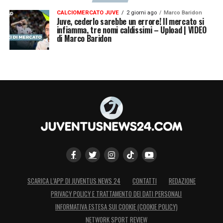
CALCIOMERCATO JUVE
2 giorni ago
Marco Baridon
Juve, cederlo sarebbe un errore! Il mercato si
infiamma, tre nomi caldissimi – Upload | VIDEO
di Marco Baridon
SCARICA L’APP DI JUVENTUS NEWS 24
CONTATTI
REDAZIONE
PRIVACY POLICY E TRATTAMENTO DEI DATI PERSONALI
INFORMATIVA ESTESA SUI COOKIE (COOKIE POLICY)
NETWORK SPORT REVIEW