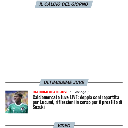
IL CALCIO DEL GIORNO
l’Armenia ma resta seconda nel gruppo C.
Viene eliminata se non batte l’Armenia e il
Galles vince con la Turchia.
** Può andare in seconda fascia se oggi
batte la Romania che scende in quarta
.
LA PLAYLIST DELLE NOSTRE TOP NEWS
ULTIMISSIME JUVE
CALCIOMERCATO JUVE
9 ore ago
Calciomercato Juve LIVE: doppia contropartita
per Lucumì, riflessioni in corso per il prestito di
Suzuki
VIDEO