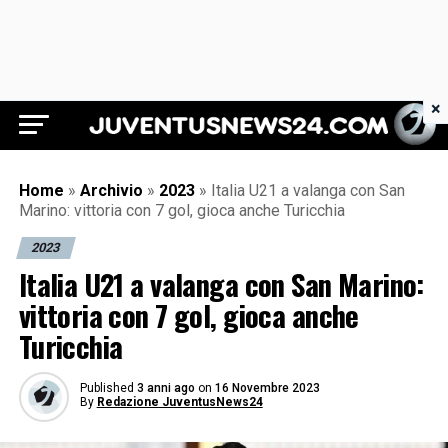
×
Juventus News 24
Home
»
Archivio
»
2023
»
Italia U21 a valanga con San
Marino: vittoria con 7 gol, gioca anche Turicchia
2023
Italia U21 a valanga con San Marino:
vittoria con 7 gol, gioca anche
Turicchia
Published
3 anni ago
on
16 Novembre 2023
By
Redazione JuventusNews24