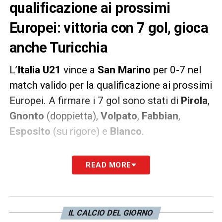
qualificazione ai prossimi
Europei: vittoria con 7 gol, gioca
anche Turicchia
L’
Italia U21
vince a
San Marino
per 0-7 nel
match valido per la qualificazione ai prossimi
Europei. A firmare i 7 gol sono stati di
Pirola
,
Gnonto
(doppietta),
Volpato
,
Fabbian
,
Esposito
(su rigore) e
Bianco
.
Nel secondo tempo è entrato anche
READ MORE
Turicchia
della
Juventus Next Gen
che ha
preso il posto di
Zanotti
, mettendosi bene in
evidenza sulla fascia.
IL CALCIO DEL GIORNO