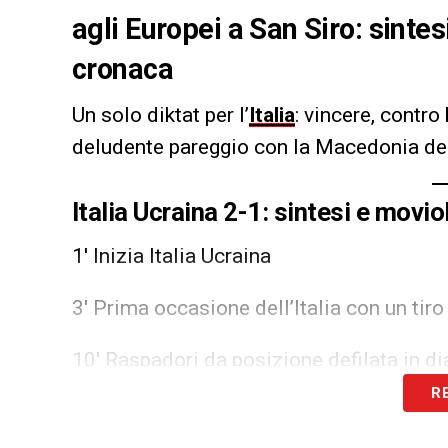
agli Europei a San Siro: sintesi
cronaca
Un solo diktat per l’
Italia
: vincere, contro
deludente pareggio con la Macedonia del
Italia Ucraina 2-1: sintesi e movio
1′ Inizia Italia Ucraina
3′ Prima occasione dell’Italia con un tir
10′ Raspadori da posizione defilata in d
R
11′ Zaccagni costringe Bushchan ad inter
Frattesi