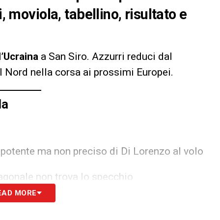
, moviola, tabellino, risultato e
l’Ucraina
a San Siro. Azzurri reduci dal
 Nord nella corsa ai prossimi Europei.
la
o potente ma non preciso di Di Lorenzo al volo
iagonale non trova lo specchio
EAD MORE
venire con un tiro-cross che non arriva a