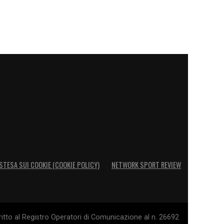
STESA SUI COOKIE (COOKIE POLICY)
NETWORK SPORT REVIEW
itto al Registro Operatori di Comunicazione al n. 26692