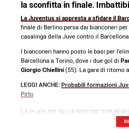
la sconfitta in finale. Imbattib
La Juventus si appresta a sfidare il Bar
finale di Berlino persa dai bianconeri per 
casalinga della Juve contro il Barcellona 
I bianconeri hanno posto le basi per l’eli
Barcellona a Torino, dove i due gol di
Pa
Giorgio
Chiellini
(55). La gara di ritorno 
LEGGI ANCHE:
Probabili formazioni Juve
Pirlo
LA PLAYLIST DELLE NOSTRE TOP NEW
R