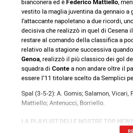
bianconera ed è
Federico Mattiello
, men
vestito la maglia juventina da gennaio a 
l’attaccante napoletano a due ricordi, uno 
decisiva che realizzò in quel di Cesena i
restare al comando della classifica a poc
relativo alla stagione successiva quando
Genoa
, realizzò il più classico dei gol d
squadra di
Conte
a non andare oltre il p
essere l’11 titolare scelto da Semplici per
Spal (3-5-2): A. Gomis; Salamon, Vicari, Fe
Mattiello; Antenucci, Borriello.
LA PLAYLIST DELLE NOSTRE TOP NEW
R