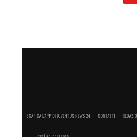
SCARICA L’APP DI JUVENTUS NEWS 24
CONTATTI
REDAZI
gestisci consenso