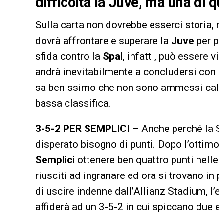
difficoltà la Juve, ma una di 
Sulla carta non dovrebbe esserci storia,
dovrà affrontare e superare la
Juve
per p
sfida contro la
Spal
, infatti, può essere 
andrà inevitabilmente a concludersi con
sa benissimo che non sono ammessi cali 
bassa classifica.
3-5-2 PER SEMPLICI –
Anche perché la S
disperato bisogno di punti. Dopo l’ottimo
Semplici
ottenere ben quattro punti nelle 
riusciti ad ingranare ed ora si trovano i
di uscire indenne dall’Allianz Stadium, l
affiderà ad un 3-5-2 in cui spiccano due e