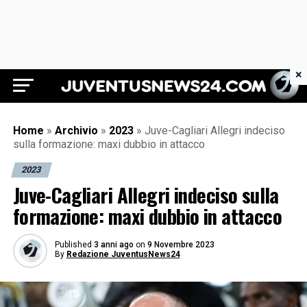
×
Juventus News 24
Home
»
Archivio
»
2023
»
Juve-Cagliari Allegri indeciso
sulla formazione: maxi dubbio in attacco
2023
Juve-Cagliari Allegri indeciso sulla
formazione: maxi dubbio in attacco
Published
3 anni ago
on
9 Novembre 2023
By
Redazione JuventusNews24