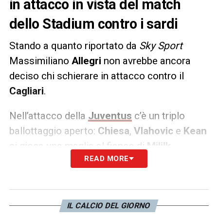
in attacco in vista del match
dello Stadium contro i sardi
Stando a quanto riportato da
Sky Sport
Massimiliano
Allegri
non avrebbe ancora
deciso chi schierare in attacco contro il
Cagliari
.
Nell’attacco della
Juventus
c’è un triplo
ballottaggio aperto:
Chiesa
,
Vlahovic
e
Kean
si gioca una maglia al fianco di
Mililk
.
READ MORE
LA PLAYLIST DELLE NOSTRE TOP NEWS
IL CALCIO DEL GIORNO