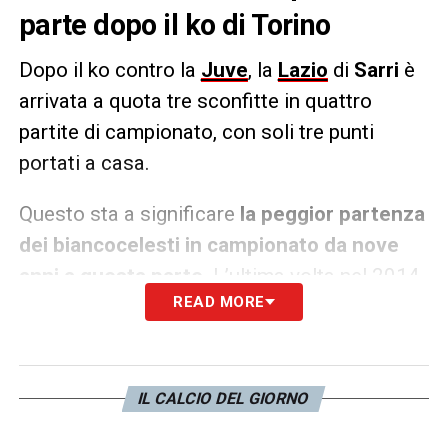
parte dopo il ko di Torino
Dopo il ko contro la
Juve
, la
Lazio
di
Sarri
è
arrivata a quota tre sconfitte in quattro
partite di campionato, con soli tre punti
portati a casa.
Questo sta a significare
la peggior partenza
dei biancocelesti in campionato da nove
anni a questa parte
. L’ultima volta nel 2014,
READ MORE
quando la squadra allora allenata da Pioli
perse contro Milan, Genoa e Udinese,
vincendo solo 3-0 con il Cesena.
IL CALCIO DEL GIORNO
LA PLAYLIST DELLE NOSTRE TOP NEWS