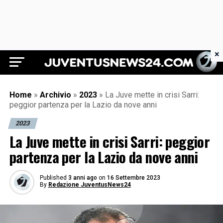
×
Juventus News 24
Home
»
Archivio
»
2023
»
La Juve mette in crisi Sarri:
peggior partenza per la Lazio da nove anni
2023
La Juve mette in crisi Sarri: peggior
partenza per la Lazio da nove anni
Published
3 anni ago
on
16 Settembre 2023
By
Redazione JuventusNews24