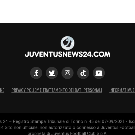
ONE
PRIVACY POLICY E TRATTAMENTO DEI DATI PERSONALI
INFORMATIVA E
24 – Registro Stampa Tribunale di Torino n. 45 del 07/09/2021 - Iscr
014 Sito non ufficiale, non autorizzato o connesso a Juventus Footbal
proprietà di Juventus Football Club S.p.A.