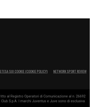
STESA SUI COOKIE (COOKIE POLICY)
NETWORK SPORT REVIEW
itto al Registro Operatori di Comunicazione al n. 26692
l Club S.p.A. I marchi Juventus e Juve sono di esclusiva