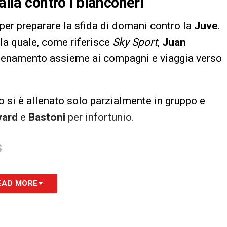
alia contro i bianconeri
per preparare la sfida di domani contro la
Juve
.
lla quale, come riferisce
Sky Sport
,
Juan
allenamento assieme ai compagni e viaggia verso
eno si è allenato solo parzialmente in gruppo e
vard
e
Bastoni
per infortunio.
S
EAD MORE