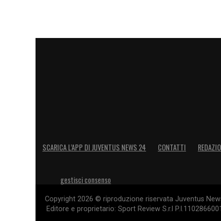
SCARICA L’APP DI JUVENTUS NEWS 24
CONTATTI
REDAZI
gestisci consenso
Copyright 2026 © riproduzione riservata Juventus News 
Editore e proprietario: Sport Review S.r.l P.I.11028660