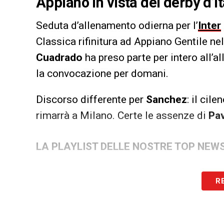
Appiano in vista del derby d’It
Seduta d’allenamento odierna per l’
Inter
Classica rifinitura ad Appiano Gentile ne
Cuadrado
ha preso parte per intero all’
la convocazione per domani.
Discorso differente per
Sanchez
: il cil
rimarrà a Milano. Certe le assenze di
Pa
LA PLAYLIST DELLE NOSTRE TOP NEW
R